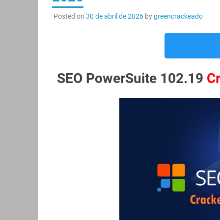
Posted on
30 de abril de 2026
by
greencrackeado
SEO PowerSuite 102.19
C