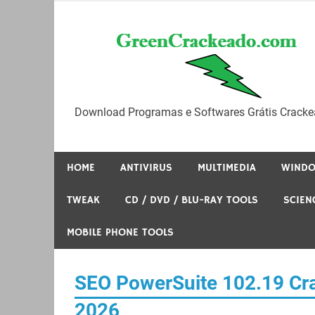
Skip
to
content
Download Programas e Softwares Grátis Cracke
HOME
ANTIVIRUS
MULTIMEDIA
WIND
TWEAK
CD / DVD / BLU-RAY TOOLS
SCIEN
MOBILE PHONE TOOLS
SEO PowerSuite 102.19 Cr
2026