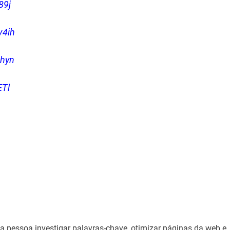
89j
4ih
hyn
Tl
pessoa investigar palavras-chave, otimizar páginas da web e