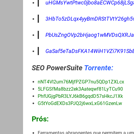
uHGMsYwtPtwc0jbo8aECWCp68jLSg
3HbTo5zDLqx4yyBmDRStTVtY26gh5v
PbUsZngOVp2bHjaog1wMVDsQXRJa
GaSaf5eTaDsFKA14WiH1VZi7K91SbE
SEO PowerSuite
Torrente:
nNT4Vl2um76MjfPZGP7nu5QDp1ZXLcx
5LFGSfMa8bzz2ek3Aateqwf81LyTCu90
PhfUGjgPbR3LYJ6kB6gqdD57sHkcJ1Xk
G5tYoGdEXDs3PJQ2j6wxLxG61GzenLw
Prós:
Ferramentas abrangentes que permitem a uma 