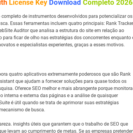
ith
License Key
Download
Completo 2026
completo de instrumentos desenvolvidos para potencializar os
ca. Essas ferramentas incluem quatro principais: Rank Tracke
ebSite Auditor que analisa a estrutura do site em relação ao
ara ficar de olho nas estratégias dos concorrentes enquanto 
ovatos e especialistas experientes, graças a esses motivos.
pora quatro aplicativos extremamente poderosos que são Rank
ssistant que ajudam a fornecer soluções para quase todos os
quisa. Oferece SEO melhor e mais abrangente porque monitora
o interna e externa das páginas e a análise de quaisquer
ite é útil quando se trata de aprimorar suas estratégias
o mecanismo de busca.
lareza. insights úteis que garantem que o trabalho de SEO que
s que levam ao cumprimento de metas. Se as empresas pretend