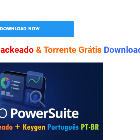
DOWNLOAD NOW
rackeado
& Torrente Grátis
Downloa