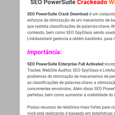
SEO PowerSuite
Crackeado
W
SEO PowerSuite Crack Download
é um conjunto 
esforços de otimização de um mecanismo de bus
que rastreia classificações de palavras-chave, W
conteúdo, bem como SEO SpyGlass sendo usado p
LinkAssistant gerencia e obtém backlinks. para n
Importância:
SEO PowerSuite Enterprise Full Activated
incor
Tracker, WebSite Auditor, SEO SpyGlass e LinkA
problemas de otimização de mecanismos de pes
as classificações de palavras-chave, a otimizaçã
concorrentes envolvidos. Além disso SEO PowerSu
perfeitas, bem como aumentar a visibilidade d
Possui recursos de relatórios mais fortes para c
você está realizando é baseado em estatística