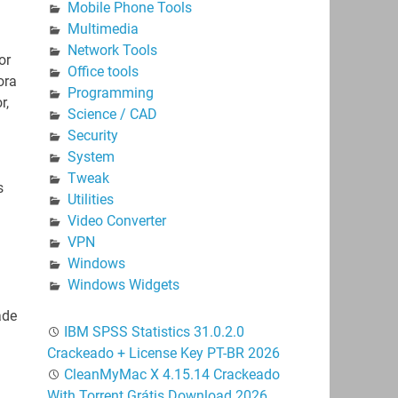
Mobile Phone Tools
Multimedia
Network Tools
or
Office tools
ora
Programming
r,
Science / CAD
Security
System
Tweak
s
Utilities
Video Converter
VPN
Windows
Windows Widgets
ade
IBM SPSS Statistics 31.0.2.0
Crackeado + License Key PT-BR 2026
CleanMyMac X 4.15.14 Crackeado
With Torrent Grátis Download 2026