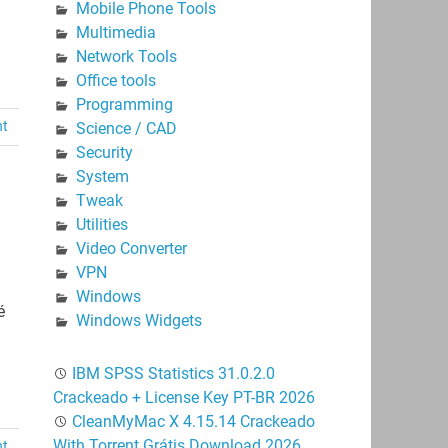
Mobile Phone Tools
Multimedia
Network Tools
Office tools
Programming
nt
Science / CAD
Security
System
Tweak
Utilities
Video Converter
VPN
Windows
é
Windows Widgets
IBM SPSS Statistics 31.0.2.0
Crackeado + License Key PT-BR 2026
CleanMyMac X 4.15.14 Crackeado
With Torrent Grátis Download 2026
t