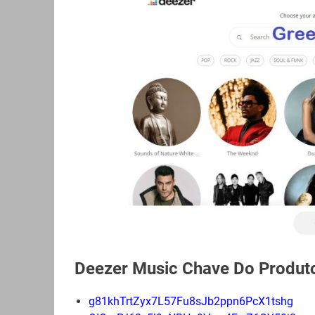
Deezer Music Chave Do Produt
g81khTrtZyx7L57Fu8sJb2ppn6PcX1tshg