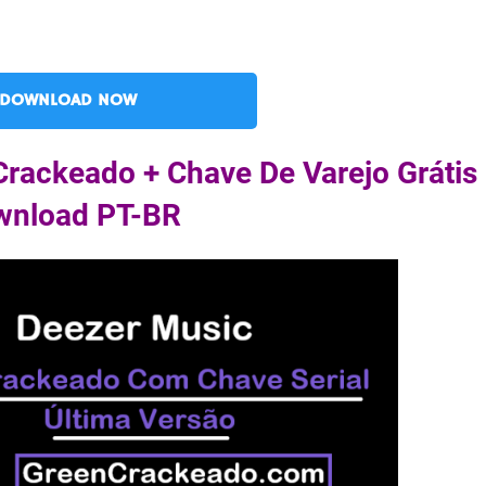
DOWNLOAD NOW
Crackeado + Chave De Varejo Grátis
wnload PT-BR