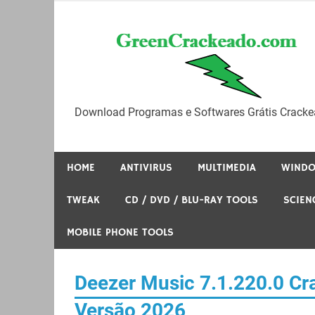
Skip
to
content
Download Programas e Softwares Grátis Cracke
HOME
ANTIVIRUS
MULTIMEDIA
WIND
TWEAK
CD / DVD / BLU-RAY TOOLS
SCIEN
MOBILE PHONE TOOLS
Deezer Music 7.1.220.0 Cr
Versão 2026