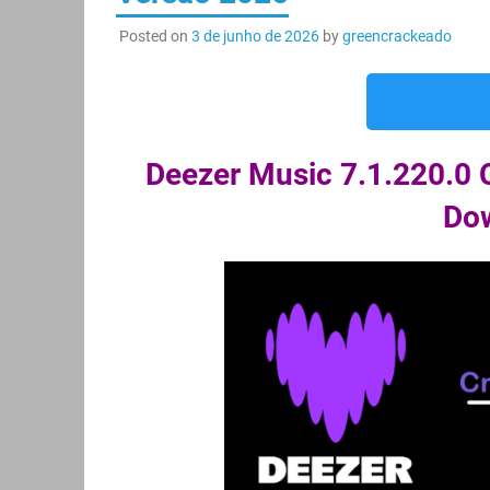
Posted on
3 de junho de 2026
by
greencrackeado
Deezer Music 7.1.220.0 
Do