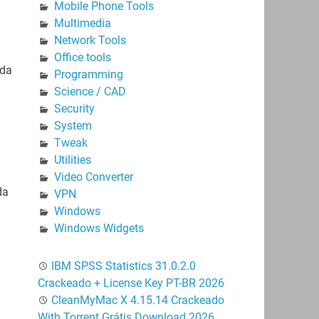
Mobile Phone Tools
Multimedia
Network Tools
Office tools
 da
Programming
Science / CAD
Security
System
Tweak
Utilities
Video Converter
da
VPN
Windows
Windows Widgets
IBM SPSS Statistics 31.0.2.0
Crackeado + License Key PT-BR 2026
CleanMyMac X 4.15.14 Crackeado
With Torrent Grátis Download 2026