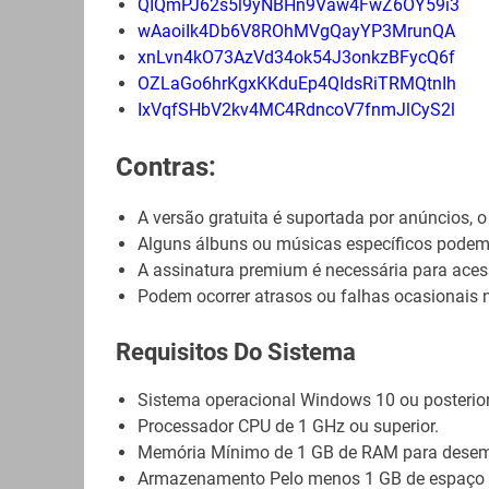
QIQmPJ62s5l9yNBHn9Vaw4FwZ6OY59i3
wAaoiIk4Db6V8ROhMVgQayYP3MrunQA
xnLvn4kO73AzVd34ok54J3onkzBFycQ6f
OZLaGo6hrKgxKKduEp4QIdsRiTRMQtnIh
IxVqfSHbV2kv4MC4RdncoV7fnmJlCyS2l
Contras:
A versão gratuita é suportada por anúncios, o
Alguns álbuns ou músicas específicos podem 
A assinatura premium é necessária para acesso
Podem ocorrer atrasos ou falhas ocasionais n
Requisitos Do Sistema
Sistema operacional Windows 10 ou posterior
Processador CPU de 1 GHz ou superior.
Memória Mínimo de 1 GB de RAM para desem
Armazenamento Pelo menos 1 GB de espaço liv