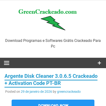
Skip
to
content
Download Programas e Softwares Grátis Crackeado Para
Pc
Argente Disk Cleaner 3.0.6.5 Crackeado
+ Activation Code PT-BR
Posted on
29 de janeiro de 2026
by
greencrackeado
DOWNLOAD NOW