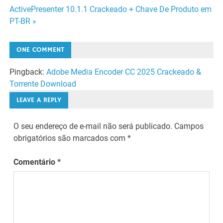
de
ActivePresenter 10.1.1 Crackeado + Chave De Produto em
PT-BR »
Post
ONE COMMENT
Pingback:
Adobe Media Encoder CC 2025 Crackeado &
Torrente Download
LEAVE A REPLY
O seu endereço de e-mail não será publicado.
Campos
obrigatórios são marcados com
*
Comentário
*