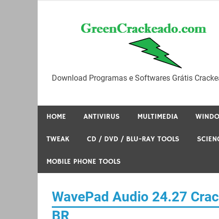
Skip
to
content
Download Programas e Softwares Grátis Cracke
HOME
ANTIVIRUS
MULTIMEDIA
WIND
TWEAK
CD / DVD / BLU-RAY TOOLS
SCIEN
MOBILE PHONE TOOLS
WavePad Audio 24.27 Crac
BR