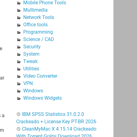
Mobile Phone Tools
Multimedia
Network Tools
Office tools
Programming
Science / CAD
Security
e
System
a
Tweak
Utilities
Video Converter
ar
VPN
Windows
Windows Widgets
IBM SPSS Statistics 31.0.2.0
s a
Crackeado + License Key PT-BR 2026
CleanMyMac X 4.15.14 Crackeado
am
With Torrent Grátis Download 2026