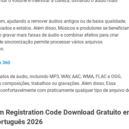
ar o volume e melhorar a clareza, tornando o áudio mais
m, ajudando a remover áudios antigos ou de baixa qualidade,
iados e estalos. Além disso, Músicos e produtores se beneficia
 gravar mais faixas de áudio e combinar efeitos para criar
e sincronização permite processar vários arquivos
o.
n 360
matos de áudio, incluindo MP3, WAV, AAC, WMA, FLAC e OGG,
as composições, trabalhos ou gravações. Além disso, Essa
m confortavelmente com praticamente qualquer tipo de arquivo d
 Registration Code Download Gratuito 
ortuguês 2026