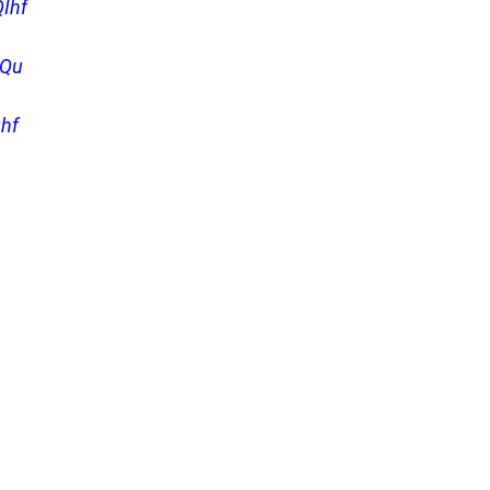
Ihf
DQu
hf