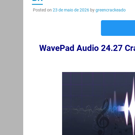
Posted on
23 de maio de 2026
by
greencrackeado
WavePad Audio 24.27 Cr