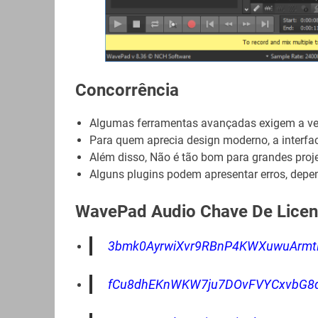
Concorrência
Algumas ferramentas avançadas exigem a ver
Para quem aprecia design moderno, a interfa
Além disso, Não é tão bom para grandes proje
Alguns plugins podem apresentar erros, depe
WavePad Audio Chave De Licen
3bmk0AyrwiXvr9RBnP4KWXuwuArmt
fCu8dhEKnWKW7ju7DOvFVYCxvbG8