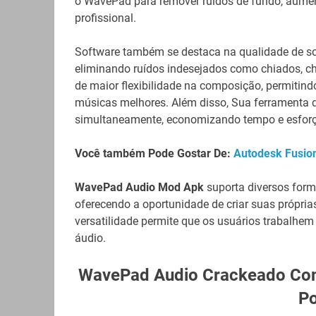
o WavePad para remover ruídos de fundo, aument
profissional.
Software também se destaca na qualidade de so
eliminando ruídos indesejados como chiados, ch
de maior flexibilidade na composição, permitindo
músicas melhores. Além disso, Sua ferramenta d
simultaneamente, economizando tempo e esforç
Você também Pode Gostar De:
Autodesk Fusio
WavePad Audio Mod Apk
suporta diversos for
oferecendo a oportunidade de criar suas própri
versatilidade permite que os usuários trabalhe
áudio.
WavePad Audio Crackeado Com
P