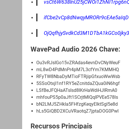
vsCt6W638lnU25jCWOi1ZhNI1rpg6nQ
ifCbe2vCp8dNwqyMRORr9cEAe5aIq
OjQqfhjySvdkCd3M1DTbA1kGCo0jky3
WavePad Audio 2026 Chave:
Ou3vRJsIGo15vZRAdas4evnDvCNyWeuF
mL8wD4PdMnPr4pM7L3cfYm7KMMHQ
RFyTW8NbaDyMTioFTRjipGfxuoWwWsb
5SSoOtxjI1nf1RY5eZcnitdaZQua0iN6hgf
LSfBeJFQHaATsIsd8IKrHaWdiHJlRmA0
mhfouPS5p0aJft1SCrjtMlQqIPVEe578ls
bN2LMJ5ZHkIa5FHfzgKeqyEIktSgl5e8d
hLs5GiQBD2XCuVRaotqZ7jptaDOG0Pwl
Recursos Principais