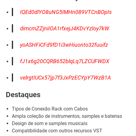
IQEd0dlYO8uNG5IMHn089VTCnBOpIs
dimcmZZjniIOA1rfxejJ4KDvYzloy7kW
yoASHFiCFd9fD1i3wHiuonto32fuuifz
fJ1x6g20CQRB652blqLq7LZCUFWDX
velrgtIUCx57jp7f3JxPzECYpY7WzB1A
Destaques
Tipos de Conexão Rack com Cabos
Ampla coleção de instrumentos, samples e baterias
Design de som e samples musicais
Compatibilidade com outros recursos VST