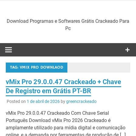
Skip
to
content
Download Programas e Softwares Grátis Crackeado Para
Pc
TAG:
VMIX PRO DOWNLAOD
vMix Pro 29.0.0.47 Crackeado + Chave
De Registro em Grátis PT-BR
Posted on
1 de abril de 2026
by
greencrackeado
vMix Pro 29.0.0.47 Crackeado Com Chave Serial
Português Download vMix Pro 2026 Crackeado é
amplamente utilizado para mídia digital e comunicação
online, e a demanda por ferramentas de produção de […]