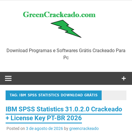
Skip
to
content
Download Programas e Softwares Grátis Crackeado Para
Pc
TAG:
IBM SPSS STATISTICS DOWNLOAD GRÁTIS
IBM SPSS Statistics 31.0.2.0 Crackeado
+ License Key PT-BR 2026
Posted on
3 de agosto de 2026
by
greencrackeado