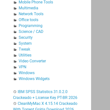
Mobile Phone Tools
Multimedia
Network Tools
Office tools
Programming
Science / CAD
Security
System
Tweak
Utilities
Video Converter
VPN
Windows
Windows Widgets
IBM SPSS Statistics 31.0.2.0
Crackeado + License Key PT-BR 2026
CleanMyMac X 4.15.14 Crackeado
With Torrent Grátis Download 2026