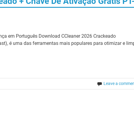
eado + Chave De Ativação Grátis PT
ença em Português Download CCleaner 2026 Crackeado
st), é uma das ferramentas mais populares para otimizar e lim
Leave a comme